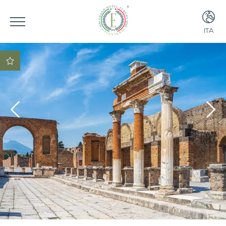
ITA
ITA
ENG
Miglior Tariffa
Garantita!
Upgrade gratuito a
una Junior Suite (se
disponibile)
Prezzo speciale per
la cena nel nostro
ristorante
prezzo speciale per
la colazione
lounge bar con
possibilità di
mangiare fino alle
24:00