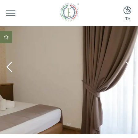
ITA
ITA
ENG
Miglior Tariffa
Garantita!
Upgrade gratuito a
una Junior Suite (se
disponibile)
Prezzo speciale per
la cena nel nostro
ristorante
prezzo speciale per
la colazione
lounge bar con
possibilità di
mangiare fino alle
24:00