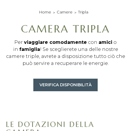
sky sport nei luoghi
comuni
Camere
Tripla
Home
sky a pagamento
nelle camere su
richiesta
CAMERA TRIPLA
Per
viaggiare comodamente
con
amici
o
in
famiglia
! Se sceglierete una delle nostre
camere triple, avrete a disposizione tutto ciò che
può servire a recuperare le energie.
VERIFICA DISPONIBILITÀ
LE DOTAZIONI DELLA