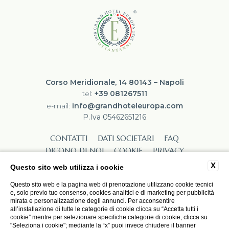
Corso Meridionale, 14 80143 – Napoli
tel:
+39 081267511
e-mail:
info@grandhoteleuropa.com
P.Iva 05462651216
CONTATTI
DATI SOCIETARI
FAQ
DICONO DI NOI
COOKIE
PRIVACY
LAVORA CON NOI
ACCESSIBILITÀ
X
Questo sito web utilizza i cookie
Questo sito web e la pagina web di prenotazione utilizzano cookie tecnici
e, solo previo tuo consenso, cookies analitici e di marketing per pubblicità
mirata e personalizzazione degli annunci. Per acconsentire
all’installazione di tutte le categorie di cookie clicca su “Accetta tutti i
cookie” mentre per selezionare specifiche categorie di cookie, clicca su
"Seleziona i cookie"; mediante la “x” puoi invece chiudere il banner