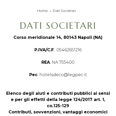
sky sport nei luoghi
comuni
Dati Societari
Home
sky a pagamento
nelle camere su
richiesta
DATI SOCIETARI
Corso meridionale 14, 80143 Napoli (NA)
P.IVA/C.F
.: 05462651216
REA
: NA 755400
Pec
: hotelsdeco@legpec.it
Elenco degli aiuti e contributi pubblici ai sensi
e per gli effetti della legge 124/2017 art. 1,
co.125-129
Contributi, sovvenzioni, vantaggi economici