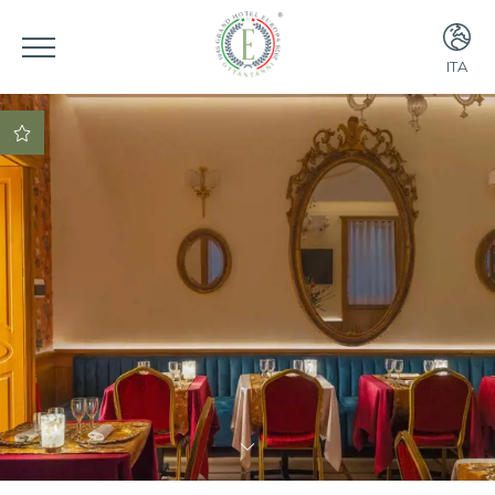
ITA
ITA
ENG
Miglior Tariffa
Garantita!
Upgrade gratuito a
una Junior Suite (se
disponibile)
Prezzo speciale per
la cena nel nostro
ristorante
prezzo speciale per
la colazione
lounge bar con
possibilità di
mangiare fino alle
24:00