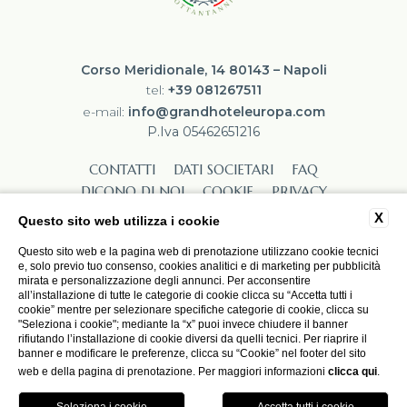
Corso Meridionale, 14 80143 – Napoli
tel:
+39 081267511
e-mail:
info@grandhoteleuropa.com
P.Iva 05462651216
CONTATTI
DATI SOCIETARI
FAQ
DICONO DI NOI
COOKIE
PRIVACY
LAVORA CON NOI
ACCESSIBILITÀ
X
Questo sito web utilizza i cookie
Questo sito web e la pagina web di prenotazione utilizzano cookie tecnici
e, solo previo tuo consenso, cookies analitici e di marketing per pubblicità
mirata e personalizzazione degli annunci. Per acconsentire
all’installazione di tutte le categorie di cookie clicca su “Accetta tutti i
cookie” mentre per selezionare specifiche categorie di cookie, clicca su
"Seleziona i cookie"; mediante la “x” puoi invece chiudere il banner
rifiutando l’installazione di cookie diversi da quelli tecnici. Per riaprire il
WEBSITE BY BLASTNESS
banner e modificare le preferenze, clicca su “Cookie” nel footer del sito
web e della pagina di prenotazione. Per maggiori informazioni
clicca qui
.