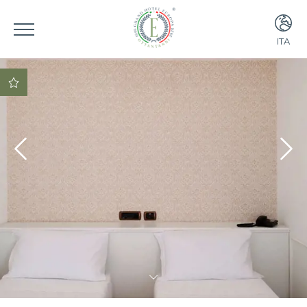
ITA
ITA
ENG
Miglior Tariffa
Garantita!
Upgrade gratuito a
una Junior Suite (se
disponibile)
Prezzo speciale per
la cena nel nostro
ristorante
prezzo speciale per
la colazione
lounge bar con
possibilità di
mangiare fino alle
24:00