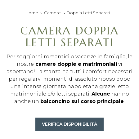
sky sport nei luoghi
comuni
Camere
Doppia Letti Separati
Home
sky a pagamento
nelle camere su
richiesta
CAMERA DOPPIA
LETTI SEPARATI
Per soggiorni romantici o vacanze in famiglia, le
nostre
camere doppie e matrimoniali
vi
aspettano! La stanza ha tutti i comfort necessari
per regalarvi momenti di assoluto riposo dopo
una intensa giornata napoletana grazie letto
matrimoniale e/o letti separati.
Alcune
hanno
anche un
balconcino sul corso principale
.
VERIFICA DISPONIBILITÀ